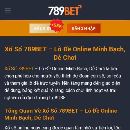
Skip
to
content
ĐĂNG KÝ
ĐĂNG NHẬP
Xổ Số 789BET – Lô Đề Online Minh Bạch,
Dễ Chơi
Xổ Số 789BET
– Lô Đề Online Minh Bạch, Dễ Chơi là lựa
chọn phù hợp cho người yêu thích dự đoán con số, soi cầu
và tham gia lô đề trực tuyến. Nền tảng mang đến giao diện
dễ dùng, bảng kết quả rõ ràng, cách chơi linh hoạt và trải
nghiệm ổn định tương tự AU88.
Tổng Quan Về Xổ Số 789BET – Lô Đề Online
Minh Bạch, Dễ Chơi
Xổ số online ngày càng được quan tâm nhờ sự tiện lợi, tốc