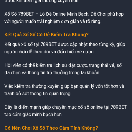
trước khi tham gia thường xuyên hơn.
Xổ Số 789BET – Lô Đề Online Minh Bạch, Dễ Chơi phù hợp
với người muốn trải nghiệm đơn giản và rõ ràng.
Kết Quả Xổ Số Có Dễ Kiểm Tra Không?
Kết quả xổ số tại 789BET được cập nhật theo từng kỳ, giúp
người chơi dễ theo dõi và đối chiếu vé cược.
Hội viên có thể kiểm tra lịch sử đặt cược, trạng thái vé, số
đã chọn và thông tin trả thưởng trong tài khoản.
Việc kiểm tra thường xuyên giúp bạn quản lý vốn tốt hơn và
tránh bỏ sót thông tin quan trọng.
Đây là điểm mạnh giúp chuyên mục xổ số online tại 789BET
tạo cảm giác minh bạch hơn.
Có Nên Chơi Xổ Số Theo Cảm Tính Không?