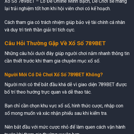
Xổ Số 789BET – Lô Đề Online Minh Bạch, Dễ Chơi sẽ mang
lại trải nghiệm tốt hơn khi hội viên chơi có kế hoạch.
Cách tham gia có trách nhiệm giúp bảo vệ tài chính cá nhân
và duy trì tinh thần giải trí tích cực.
Câu Hỏi Thường Gặp Về Xổ Số 789BET
Những câu hỏi dưới đây giúp người chơi nắm nhanh thông tin
cần thiết trước khi tham gia chuyên mục xổ số.
Người Mới Có Dễ Chơi Xổ Số 789BET Không?
Người mới có thể bắt đầu khá dễ vì giao diện 789BET được
bố trí theo hướng trực quan và dễ thao tác.
Bạn chỉ cần chọn khu vực xổ số, hình thức cược, nhập con
số mong muốn và xác nhận phiếu sau khi kiểm tra.
Nên bắt đầu với mức cược nhỏ để làm quen cách vận hành