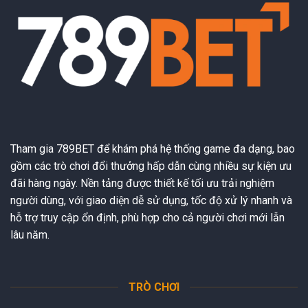
Tham gia 789BET để khám phá hệ thống game đa dạng, bao
gồm các trò chơi đổi thưởng hấp dẫn cùng nhiều sự kiện ưu
đãi hàng ngày. Nền tảng được thiết kế tối ưu trải nghiệm
người dùng, với giao diện dễ sử dụng, tốc độ xử lý nhanh và
hỗ trợ truy cập ổn định, phù hợp cho cả người chơi mới lẫn
lâu năm.
TRÒ CHƠI